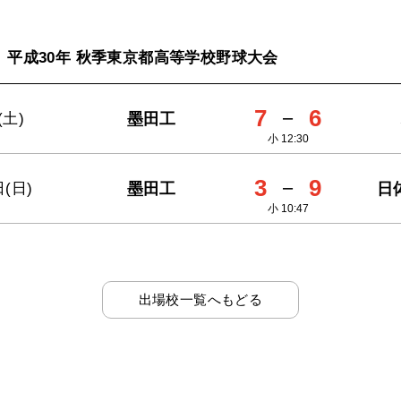
平成30年 秋季東京都高等学校野球大会
7
－
6
墨田工
(土)
小 12:30
3
－
9
墨田工
日
日(日)
小 10:47
出場校一覧へもどる